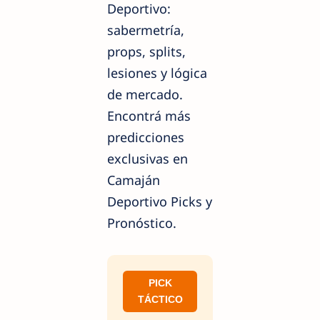
Deportivo:
sabermetría,
props, splits,
lesiones y lógica
de mercado.
Encontrá más
predicciones
exclusivas en
Camaján
Deportivo Picks y
Pronóstico.
PICK
TÁCTICO