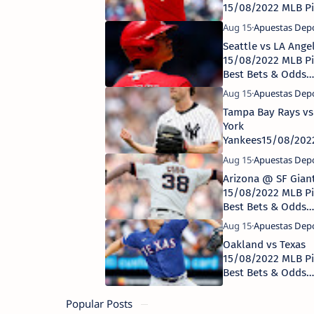
15/08/2022 MLB Pi
Best Bets & Odds
Acertado ✅
Seattle vs LA Ange
15/08/2022 MLB Pi
Best Bets & Odds
Acertado ✅
Tampa Bay Rays v
York
Yankees15/08/202
Picks, Best Bets &
Arizona @ SF Gian
15/08/2022 MLB Pi
Best Bets & Odds
Acertado ✅
Oakland vs Texas
15/08/2022 MLB Pi
Best Bets & Odds
Acertado ✅
Popular Posts