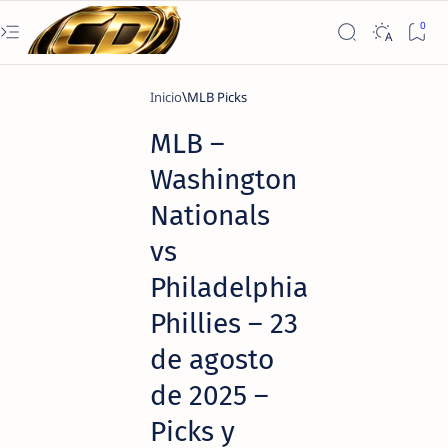
Inicio
MLB Picks
MLB –
Washington
Nationals
vs
Philadelphia
Phillies – 23
de agosto
de 2025 –
Picks y