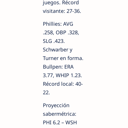
juegos. Récord
visitante: 27-36.
Phillies: AVG
.258, OBP .328,
SLG .423.
Schwarber y
Turner en forma.
Bullpen: ERA
3.77, WHIP 1.23.
Récord local: 40-
22.
Proyección
sabermétrica:
PHI 6.2 – WSH