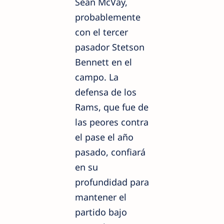
Sean McVay,
probablemente
con el tercer
pasador Stetson
Bennett en el
campo. La
defensa de los
Rams, que fue de
las peores contra
el pase el año
pasado, confiará
en su
profundidad para
mantener el
partido bajo