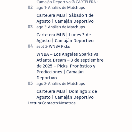
Camaján Deportivo ⚾ CARTELERA ·
MLB 2026 ⚾ MI LECTURA DEL DÍA …
Cartelera MLB | Sábado 1 de
Agosto | Camaján Deportivo
Cartelera MLB | Lunes 3 de
Agosto | Camaján Deportivo
WNBA – Los Angeles Sparks vs
Atlanta Dream – 3 de septiembre
de 2025 – Picks, Pronóstico y
Predicciones | Camaján
Deportivo
Cartelera MLB | Domingo 2 de
Agosto | Camaján Deportivo
Lectura
Contacto
Nosotros