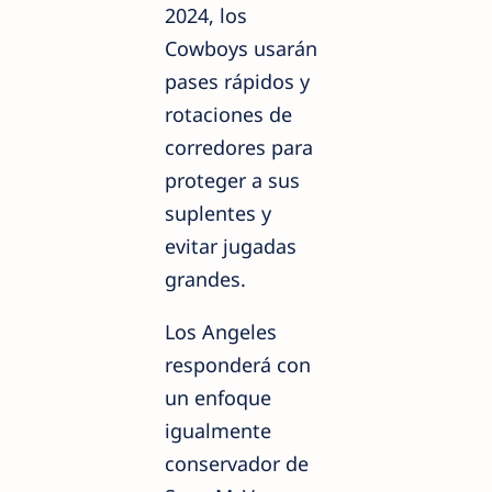
2024, los
Cowboys usarán
pases rápidos y
rotaciones de
corredores para
proteger a sus
suplentes y
evitar jugadas
grandes.
Los Angeles
responderá con
un enfoque
igualmente
conservador de