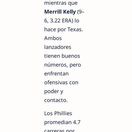
mientras que
Merrill Kelly
(9–
6, 3.22 ERA) lo
hace por Texas.
Ambos
lanzadores
tienen buenos
números, pero
enfrentan
ofensivas con
poder y
contacto.
Los Phillies
promedian 4.7
carreras por