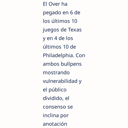
El Over ha
pegado en 6 de
los últimos 10
juegos de Texas
y en 4 de los
últimos 10 de
Philadelphia. Con
ambos bullpens
mostrando
vulnerabilidad y
el público
dividido, el
consenso se
inclina por
anotación