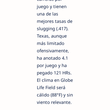
juego y tienen
una de las
mejores tasas de
slugging (.417).
Texas, aunque
más limitado
ofensivamente,
ha anotado 4.1
por juego y ha
pegado 121 HRs.
El clima en Globe
Life Field será
cálido (88°F) y sin
viento relevante.