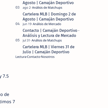
Agosto | Camaján Deportivo
Cartelera MLB | Domingo 2 de
Agosto | Camaján Deportivo
Contacto | Camaján Deportivo ·
Análisis y Lectura de Mercado
Cartelera MLB | Viernes 31 de
Julio | Camaján Deportivo
Lectura
Contacto
Nosotros
y 7.5
io de
ltimos 7