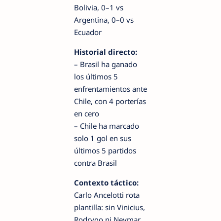
Bolivia, 0–1 vs
Argentina, 0–0 vs
Ecuador
Historial directo:
– Brasil ha ganado
los últimos 5
enfrentamientos ante
Chile, con 4 porterías
en cero
– Chile ha marcado
solo 1 gol en sus
últimos 5 partidos
contra Brasil
Contexto táctico:
Carlo Ancelotti rota
plantilla: sin Vinicius,
Rodrygo ni Neymar.