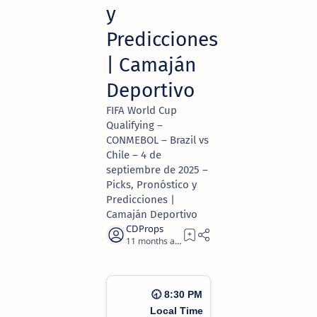
y
Predicciones
| Camaján
Deportivo
FIFA World Cup
Qualifying –
CONMEBOL – Brazil vs
Chile – 4 de
septiembre de 2025 –
Picks, Pronóstico y
Predicciones |
Camaján Deportivo
11 months ago
2
🕣 8:30 PM
Local Time