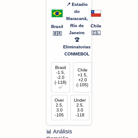
📍 Estadio
do
Maracanã,
Río de
Chile
Brasil
Janeiro
🇨🇱
🇧🇷
🏆
Eliminatorias
CONMEBOL
Brasil
Chile
-1.5,
+1.5,
-2.0
+2.0
(-118)
(-105)
✅
Over
Under
2.5,
2.5,
3.0
3.0
-105
-118
📊 Análisis