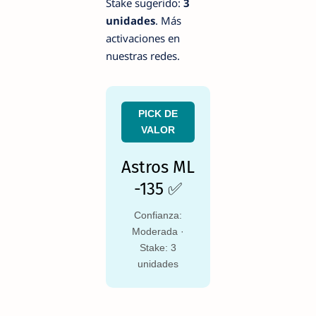
Stake sugerido:
3
unidades
. Más
activaciones en
nuestras redes.
PICK DE
VALOR
Astros ML
-135 ✅
Confianza:
Moderada ·
Stake: 3
unidades