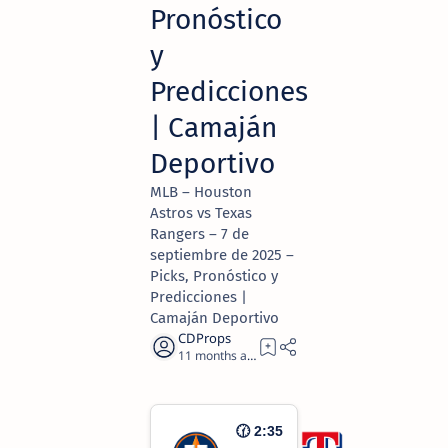
Pronóstico
y
Predicciones
| Camaján
Deportivo
MLB – Houston
Astros vs Texas
Rangers – 7 de
septiembre de 2025 –
Picks, Pronóstico y
Predicciones |
Camaján Deportivo
11 months ago
2
🕜 2:35