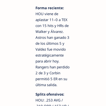
Forma reciente:
HOU viene de
aplastar 11–0 a TEX
con 15 hits y HRs de
Walker y Álvarez.
Astros han ganado 3
de los últimos 5 y
Valdez fue movido
estratégicamente
para abrir hoy.
Rangers han perdido
2 de 3 y Corbin
permitió 5 ER en su
última salida.
Splits ofensivos:
HOU: .253 AVG /
.319 OBP / 157 HR /