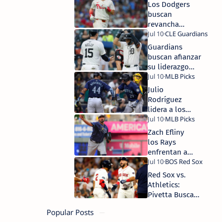
Foco:
Los Dodgers
Pronósticos
buscan
y Apuestas
revancha
para Rockies
contra los
vs. Reds -
Phillies -
Guardians
10/7/2024
10/7/2024 MLB
buscan afianzar
MLB Picks |
Picks |
su liderazgo
Pronósticos
Pronósticos
frente a los
Deportivos
Deportivos
Tigers -
Julio
10/7/2024 MLB
Rodríguez
Picks |
lidera a los
Pronósticos
Mariners
Deportivos
frente a un
Zach Efliny
desafiante
los Rays
Padres en
enfrentan a
Petco Park -
los Yankees
10/7/2024
en busca de
Red Sox vs.
MLB Picks |
otra victoria -
Athletics:
Pronósticos
10/7/2024
Pivetta Busca
Deportivos
MLB Picks |
Continuar su
Popular Posts
Pronósticos
Dominio -
Deportivos