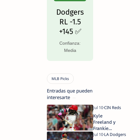
Dodgers
RL -1.5
+145 ✅
Confianza:
Media
Entradas que pueden
interesarte
Kyle
Freeland y
Frankie
Montas en el