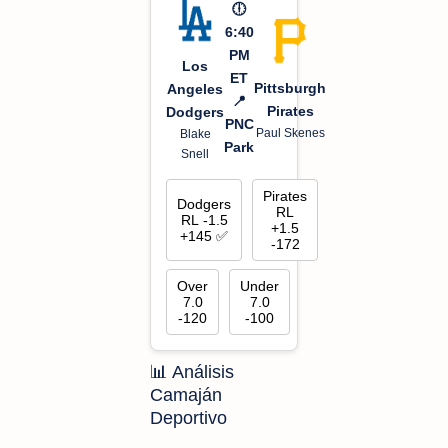
🕕
6:40
PM
Los
ET
Pittsburgh
Angeles
📍
Pirates
Dodgers
PNC
Paul Skenes
Blake
Park
Snell
Pirates
Dodgers
RL
RL -1.5
+1.5
+145 ✅
-172
Over
Under
7.0
7.0
-120
-100
📊 Análisis
Camaján
Deportivo