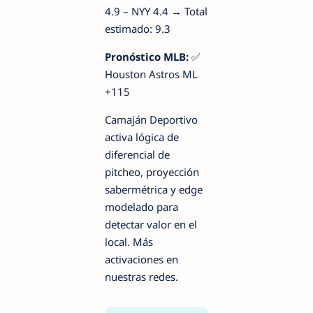
4.9 – NYY 4.4 → Total
estimado: 9.3
Pronóstico MLB:
✅
Houston Astros ML
+115
Camaján Deportivo
activa lógica de
diferencial de
pitcheo, proyección
sabermétrica y edge
modelado para
detectar valor en el
local. Más
activaciones en
nuestras redes.