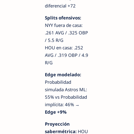
diferencial +72
Splits ofensivos:
NYY fuera de casa:
.261 AVG / .325 OBP
/ 5.5 R/G
HOU en casa: .252
AVG / .319 OBP / 4.9
R/G
Edge modelado:
Probabilidad
simulada Astros ML:
55% vs Probabilidad
implícita: 46% →
Edge +9%
Proyección
sabermétrica:
HOU