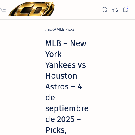
Inicio
MLB Picks
MLB – New
York
Yankees vs
Houston
Astros – 4
de
septiembre
de 2025 –
Picks,