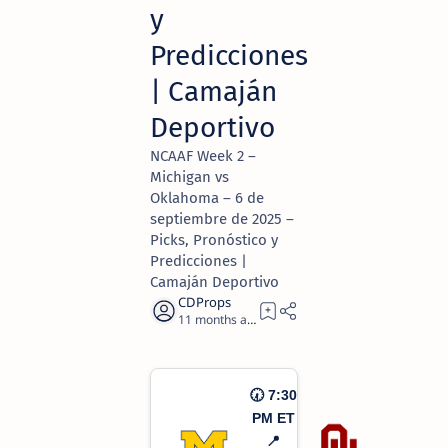
y
Predicciones
| Camaján
Deportivo
NCAAF Week 2 –
Michigan vs
Oklahoma – 6 de
septiembre de 2025 –
Picks, Pronóstico y
Predicciones |
Camaján Deportivo
11 months ago
2
🕢 7:30
PM ET
📍