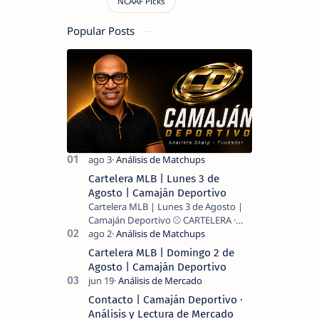
Popular Posts
Cartelera MLB | Lunes 3 de
Agosto | Camaján Deportivo
Cartelera MLB | Lunes 3 de Agosto |
Camaján Deportivo ⚾ CARTELERA ·
MLB 2026 ⚾ MI LECTURA DEL DÍA …
Cartelera MLB | Domingo 2 de
Agosto | Camaján Deportivo
Contacto | Camaján Deportivo ·
Análisis y Lectura de Mercado