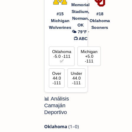
Memorial
Stadium,
#15
#18
Norman,
Michigan
Oklahoma
OK
Wolverines
Sooners
🌤️ 79°F ·
📺 ABC
Oklahoma
Michigan
-5.0 -111
+5.0
✅
-111
Over
Under
44.0
44.0
-111
-111
📊 Análisis
Camaján
Deportivo
Oklahoma
(1–0)