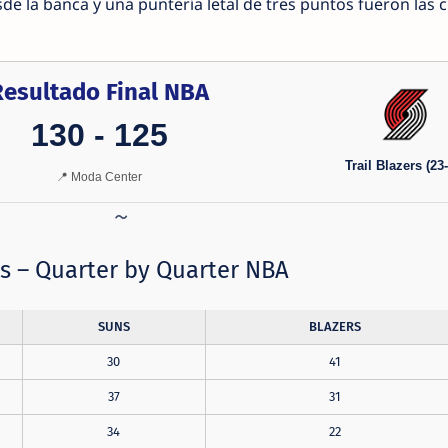
sde la banca y una puntería letal de tres puntos fueron las c
Resultado Final NBA
130 - 125
Trail Blazers (23
📍 Moda Center
s – Quarter by Quarter NBA
SUNS
BLAZERS
30
41
37
31
34
22