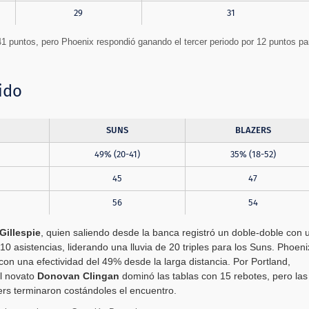
29
31
41 puntos, pero Phoenix respondió ganando el tercer periodo por 12 puntos pa
ido
SUNS
BLAZERS
49% (20-41)
35% (18-52)
45
47
56
54
Gillespie
, quien saliendo desde la banca registró un doble-doble con 
0 asistencias, liderando una lluvia de 20 triples para los Suns. Phoeni
con una efectividad del 49% desde la larga distancia. Por Portland,
l novato
Donovan Clingan
dominó las tablas con 15 rebotes, pero las
zers terminaron costándoles el encuentro.