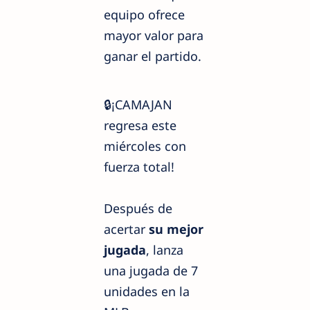
equipo ofrece
mayor valor para
ganar el partido.
🔒¡CAMAJAN
regresa este
miércoles con
fuerza total!
Después de
acertar
su mejor
jugada
, lanza
una jugada de 7
unidades en la