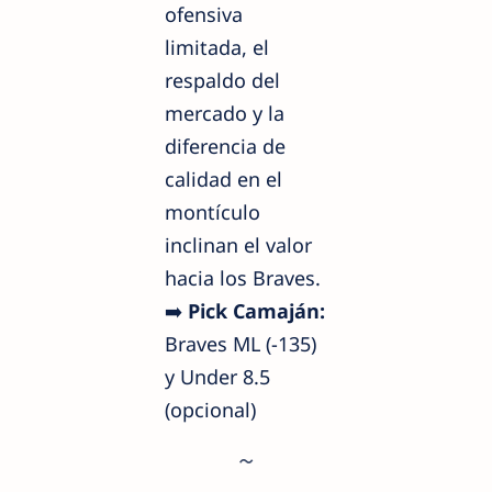
ofensiva
limitada, el
respaldo del
mercado y la
diferencia de
calidad en el
montículo
inclinan el valor
hacia los Braves.
➡️
Pick Camaján:
Braves ML (-135)
y Under 8.5
(opcional)