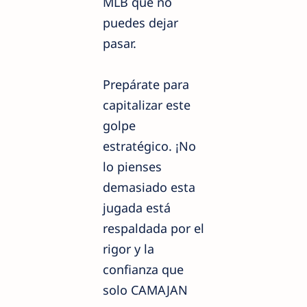
MLB que no
puedes dejar
pasar.
Prepárate para
capitalizar este
golpe
estratégico. ¡No
lo pienses
demasiado esta
jugada está
respaldada por el
rigor y la
confianza que
solo CAMAJAN