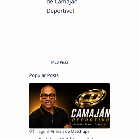
de Camajan
Deportivo!
Popular Posts