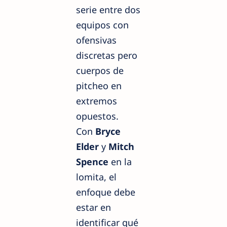
serie entre dos
equipos con
ofensivas
discretas pero
cuerpos de
pitcheo en
extremos
opuestos.
Con
Bryce
Elder
y
Mitch
Spence
en la
lomita, el
enfoque debe
estar en
identificar qué