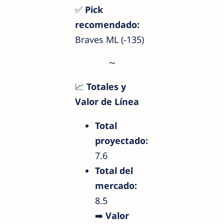
✅
Pick
recomendado:
Braves ML (-135)
📈
Totales y
Valor de Línea
Total
proyectado:
7.6
Total del
mercado:
8.5
➡️
Valor