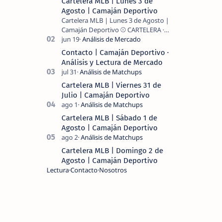
Cartelera MLB | Lunes 3 de
Agosto | Camaján Deportivo
Cartelera MLB | Lunes 3 de Agosto |
Camaján Deportivo ⚾ CARTELERA ·
MLB 2026 ⚾ MI LECTURA DEL DÍA …
Contacto | Camaján Deportivo ·
Análisis y Lectura de Mercado
Cartelera MLB | Viernes 31 de
Julio | Camaján Deportivo
Cartelera MLB | Sábado 1 de
Agosto | Camaján Deportivo
Cartelera MLB | Domingo 2 de
Agosto | Camaján Deportivo
Lectura
Contacto
Nosotros