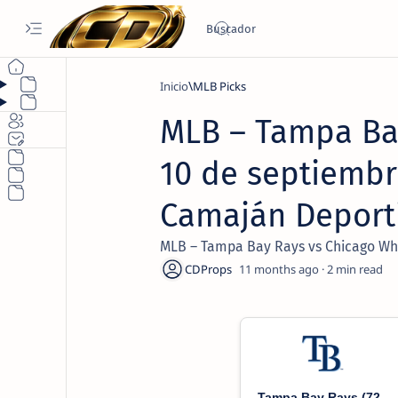
Inicio
MLB Picks
MLB – Tampa Bay
10 de septiembr
Camaján Deport
MLB – Tampa Bay Rays vs Chicago Whi
11 months ago
2
Tampa Bay Rays (72–