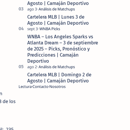
Agosto | Camaján Deportivo
Cartelera MLB | Lunes 3 de
Agosto | Camaján Deportivo
WNBA – Los Angeles Sparks vs
Atlanta Dream – 3 de septiembre
de 2025 – Picks, Pronóstico y
Predicciones | Camaján
Deportivo
Cartelera MLB | Domingo 2 de
Agosto | Camaján Deportivo
Lectura
Contacto
Nosotros
n
3 de los
l: .235