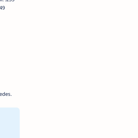
649
edes.