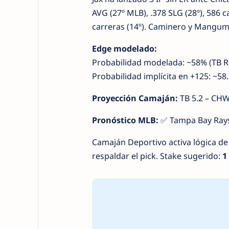
AVG (27º MLB), .378 SLG (28º), 586 c
carreras (14º). Caminero y Mangum 
Edge modelado:
Probabilidad modelada: ~58% (TB RL
Probabilidad implícita en +125: ~5
Proyección Camaján:
TB 5.2 – CHW
Pronóstico MLB:
✅ Tampa Bay Rays 
Camaján Deportivo activa lógica de
respaldar el pick. Stake sugerido:
1