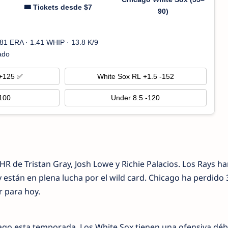
🎟️ Tickets desde $7
90)
4.81 ERA · 1.41 WHIP · 13.8 K/9
ado
 +125 ✅
White Sox RL +1.5 -152
-100
Under 8.5 -120
R de Tristan Gray, Josh Lowe y Richie Palacios. Los Rays ha
están en plena lucha por el wild card. Chicago ha perdido 
r para hoy.
cago esta temporada. Los White Sox tienen una ofensiva débi