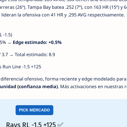
arreras (26º). Tampa Bay batea .252 (7º), con 163 HR (15º) y 
lideran la ofensiva con 41 HR y .295 AVG respectivamente.
 -1.5)
8.5% →
Edge estimado: +0.5%
 3.7 → Total estimado: 8.9
Run Line -1.5 +125
 diferencial ofensivo, forma reciente y edge modelado para
 unidad (confianza media)
. Más activaciones en nuestras r
PICK MERCADO
Rays RL -1.5 +125 ✅