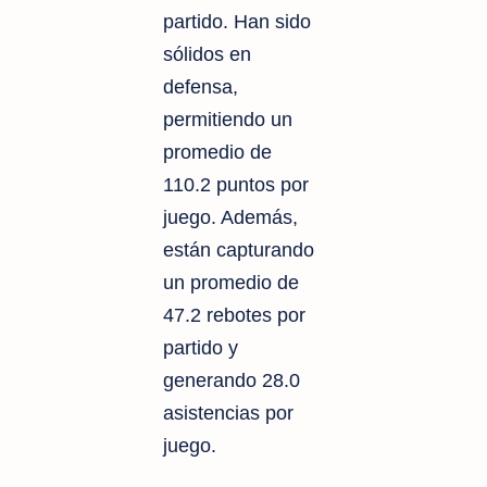
partido. Han sido
sólidos en
defensa,
permitiendo un
promedio de
110.2 puntos por
juego. Además,
están capturando
un promedio de
47.2 rebotes por
partido y
generando 28.0
asistencias por
juego.