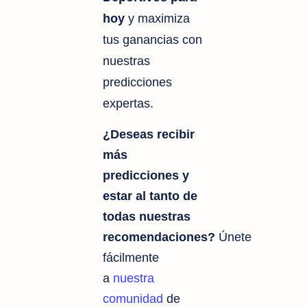
hoy
y maximiza
tus ganancias con
nuestras
predicciones
expertas.
¿Deseas recibir
más
predicciones y
estar al tanto de
todas nuestras
recomendaciones?
Únete
fácilmente
a
nuestra
comunidad
de