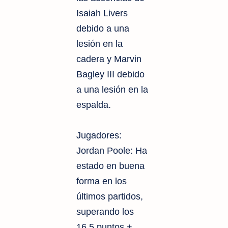
Isaiah Livers
debido a una
lesión en la
cadera y Marvin
Bagley III debido
a una lesión en la
espalda.
Jugadores:
Jordan Poole: Ha
estado en buena
forma en los
últimos partidos,
superando los
16.5 puntos +