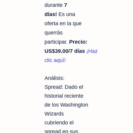
durante
7
días!
Es una
oferta en la que
querrás
participar.
Precio:
US$39.00/7 días
¡Haz
clic aquí!
Análisis:
Spread: Dado el
historial reciente
de los Washington
Wizards
cubriendo el
spread en sus