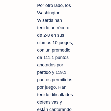
Por otro lado, los
Washington
Wizards han
tenido un récord
de 2-8 en sus
últimos 10 juegos,
con un promedio
de 111.1 puntos
anotados por
partido y 119.1
puntos permitidos
por juego. Han
tenido dificultades
defensivas y
están capturando