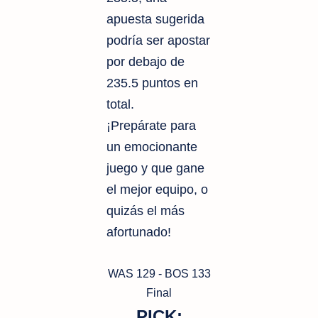
apuesta sugerida
podría ser apostar
por debajo de
235.5 puntos en
total.
¡Prepárate para
un emocionante
juego y que gane
el mejor equipo, o
quizás el más
afortunado!
WAS 129 - BOS 133
Final
PICK: