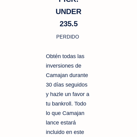
UNDER
235.5
PERDIDO
Obtén todas las
inversiones de
Camajan durante
30 días seguidos
y hazle un favor a
tu bankroll. Todo
lo que Camajan
lance estará
incluido en este