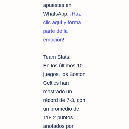
apuestas en
WhatsApp.
¡Haz
clic aquí y forma
parte de la
emoción!
Team Stats:
En los últimos 10
juegos, los Boston
Celtics han
mostrado un
récord de 7-3, con
un promedio de
118.2 puntos
anotados por