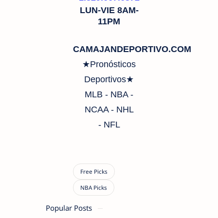
LUN-VIE 8AM-
11PM
CAMAJANDEPORTIVO.COM
★Pronósticos
Deportivos
★
MLB - NBA -
NCAA -
NHL
-
NFL
Popular Posts