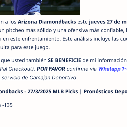
n a los
Arizona Diamondbacks
este
jueves 27 de m
un pitcheo más sólido y una ofensiva más confiable, 
en este enfrentamiento. Este análisis incluye las cu
uita para este juego.
a que usted también
SE BENEFICIE
de mi información
.
Pal Checkout)
POR FAVOR
confirme via
Whatapp 1-
el servicio de Camajan Deportivo
ndbacks - 27/3/2025 MLB Picks | Pronósticos Depo
e -135