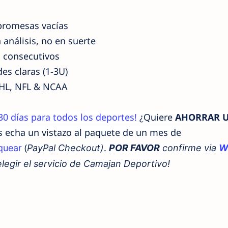
 promesas vacías
 análisis, no en suerte
s consecutivos
es claras (1-3U)
NHL, NFL & NCAA
0 días para todos los deportes!
¿Quiere
AHORRAR 
 echa un vistazo al paquete de un mes de
(
.
quear
PayPal Checkout)
POR FAVOR
confirme via
W
elegir el servicio de Camajan Deportivo!