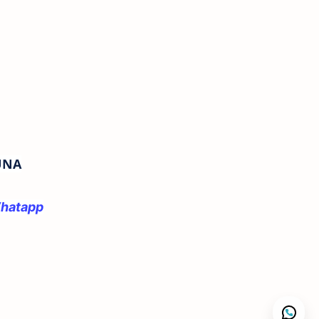
UNA
hatapp