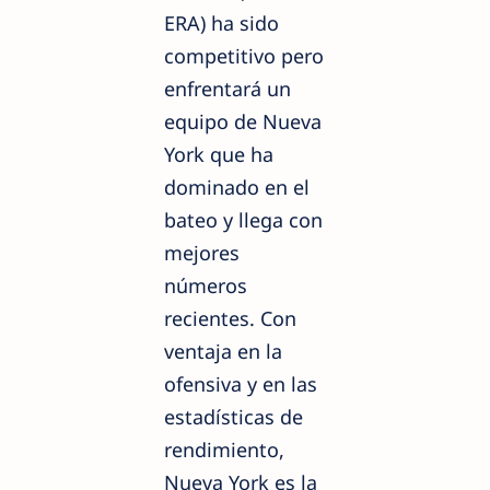
ERA) ha sido
competitivo pero
enfrentará un
equipo de Nueva
York que ha
dominado en el
bateo y llega con
mejores
números
recientes. Con
ventaja en la
ofensiva y en las
estadísticas de
rendimiento,
Nueva York es la