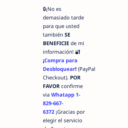
🔒¡No es
demasiado tarde
para que usted
también
SE
BENEFICIE
de mi
información! 🔐
¡
Compra para
Desbloquear
!
(PayPal
Checkout).
POR
FAVOR
confirme
via
Whatapp 1-
829-667-
6372
¡Gracias por
elegir el servicio