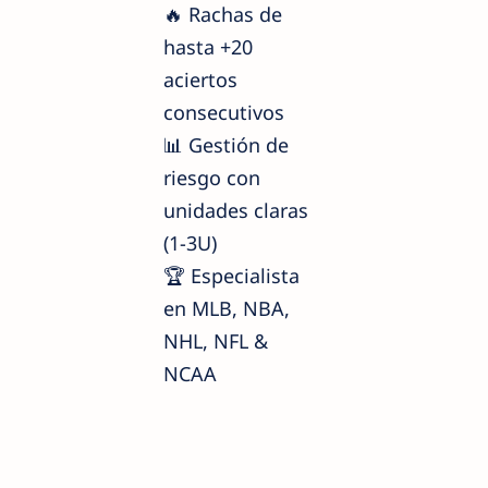
🔥 Rachas de
hasta +20
aciertos
consecutivos
📊 Gestión de
riesgo con
unidades claras
(1-3U)
🏆 Especialista
en MLB, NBA,
NHL, NFL &
NCAA