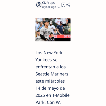
a year ago
1
Los New York
Yankees se
enfrentan a los
Seattle Mariners
este miércoles
14 de mayo de
2025 en T-Mobile
Park. Con W.