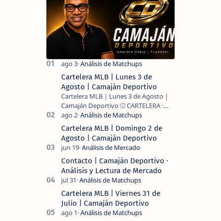
Cartelera MLB | Lunes 3 de
Agosto | Camaján Deportivo
Cartelera MLB | Lunes 3 de Agosto |
Camaján Deportivo ⚾ CARTELERA ·
MLB 2026 ⚾ MI LECTURA DEL DÍA …
Cartelera MLB | Domingo 2 de
Agosto | Camaján Deportivo
Contacto | Camaján Deportivo ·
Análisis y Lectura de Mercado
Cartelera MLB | Viernes 31 de
Julio | Camaján Deportivo