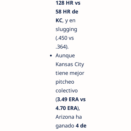
128 HR vs
58 HR de
KC
, y en
slugging
(.450 vs
.364).
Aunque
Kansas City
tiene mejor
pitcheo
colectivo
(
3.49 ERA vs
4.70 ERA
),
Arizona ha
ganado
4 de