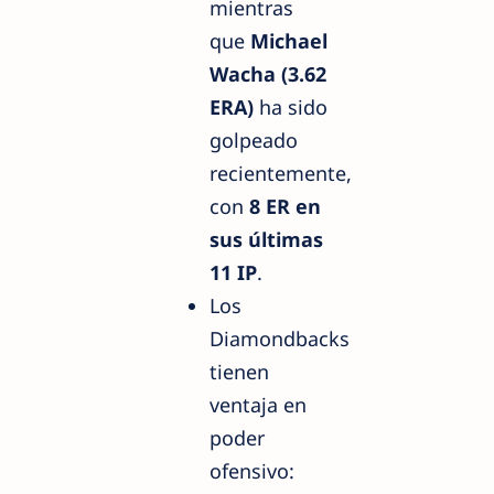
mientras
que
Michael
Wacha (3.62
ERA)
ha sido
golpeado
recientemente,
con
8 ER en
sus últimas
11 IP
.
Los
Diamondbacks
tienen
ventaja en
poder
ofensivo: