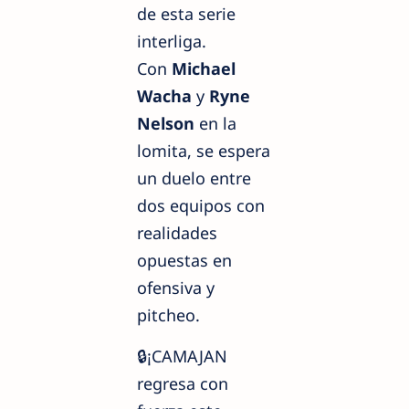
de esta serie
interliga.
Con
Michael
Wacha
y
Ryne
Nelson
en la
lomita, se espera
un duelo entre
dos equipos con
realidades
opuestas en
ofensiva y
pitcheo.
🔒¡
CAMAJAN
regresa con