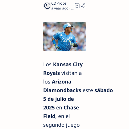
a year ago
1
Los
Kansas City
Royals
visitan a
los
Arizona
Diamondbacks
este
sábado
5 de julio de
2025
en
Chase
Field
, en el
segundo juego