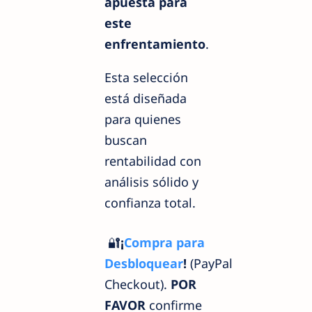
apuesta para
este
enfrentamiento
.
Esta selección
está diseñada
para quienes
buscan
rentabilidad con
análisis sólido y
confianza total.
🔐
¡
Compra para
Desbloquear
!
(PayPal
Checkout).
POR
FAVOR
confirme