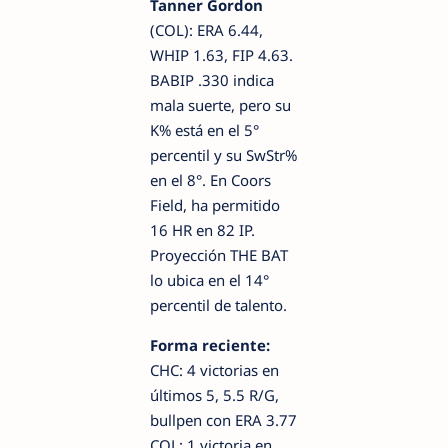
Tanner Gordon
(COL): ERA 6.44,
WHIP 1.63, FIP 4.63.
BABIP .330 indica
mala suerte, pero su
K% está en el 5°
percentil y su SwStr%
en el 8°. En Coors
Field, ha permitido
16 HR en 82 IP.
Proyección THE BAT
lo ubica en el 14°
percentil de talento.
Forma reciente:
CHC: 4 victorias en
últimos 5, 5.5 R/G,
bullpen con ERA 3.77
COL: 1 victoria en