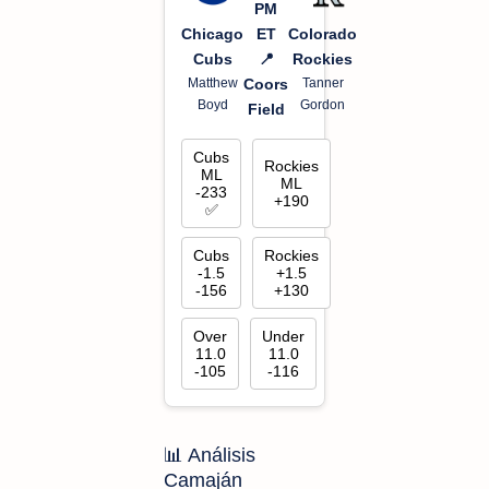
PM
Chicago
Colorado
ET
Cubs
Rockies
📍
Matthew
Tanner
Coors
Boyd
Gordon
Field
Cubs
Rockies
ML
ML
-233
+190
✅
Cubs
Rockies
-1.5
+1.5
-156
+130
Over
Under
11.0
11.0
-105
-116
📊 Análisis
Camaján