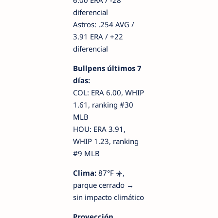
diferencial
Astros: .254 AVG /
3.91 ERA / +22
diferencial
Bullpens últimos 7
días:
COL: ERA 6.00, WHIP
1.61, ranking #30
MLB
HOU: ERA 3.91,
WHIP 1.23, ranking
#9 MLB
Clima:
87°F ☀️,
parque cerrado →
sin impacto climático
Proyección