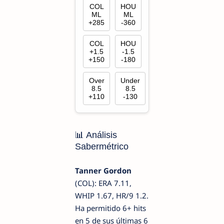
COL
HOU
ML
ML
+285
-360
COL
HOU
+1.5
-1.5
+150
-180
Over
Under
8.5
8.5
+110
-130
📊 Análisis
Sabermétrico
Tanner Gordon
(COL): ERA 7.11,
WHIP 1.67, HR/9 1.2.
Ha permitido 6+ hits
en 5 de sus últimas 6