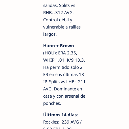
salidas. Splits vs
RHB: .312 AVG.
Control débil y
vulnerable a rallies
largos.
Hunter Brown
(HOU): ERA 2.36,
WHIP 1.01, K/9 10.3.
Ha permitido solo 2
ER en sus últimas 18
IP. Splits vs LHB: .211
AVG. Dominante en
casa y con arsenal de
ponches.
Últimos 14 días:
Rockies: .239 AVG /
6.00 ERA / -28