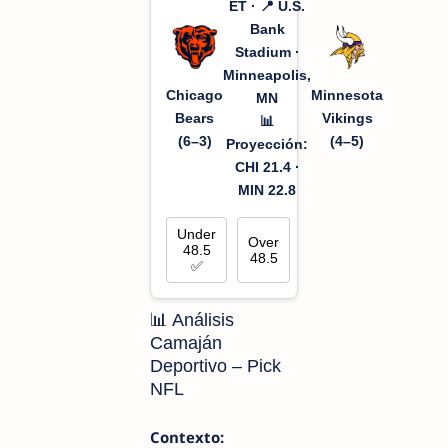
ET · 📍 U.S.
Bank
Stadium ·
Minneapolis,
Chicago
Minnesota
MN
Bears
Vikings
📊
(6–3)
(4–5)
Proyección:
CHI 21.4 ·
MIN 22.8
Under
Over
48.5
48.5
✅
📊 Análisis
Camaján
Deportivo – Pick
NFL
Contexto: