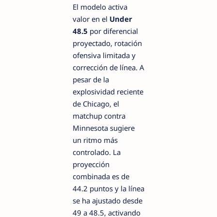
El modelo activa
valor en el
Under
48.5
por diferencial
proyectado, rotación
ofensiva limitada y
corrección de línea. A
pesar de la
explosividad reciente
de Chicago, el
matchup contra
Minnesota sugiere
un ritmo más
controlado. La
proyección
combinada es de
44.2 puntos y la línea
se ha ajustado desde
49 a 48.5, activando