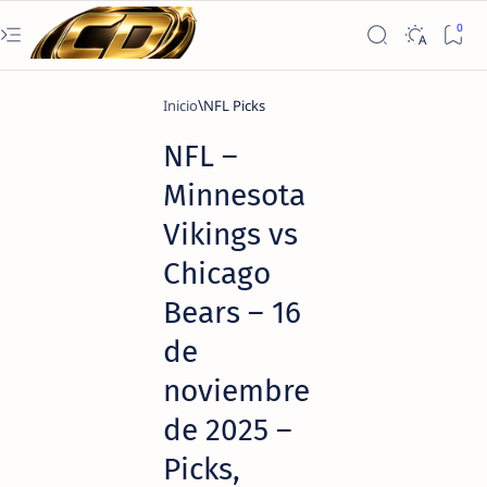
Inicio
NFL Picks
NFL –
Minnesota
Vikings vs
Chicago
Bears – 16
de
noviembre
de 2025 –
Picks,