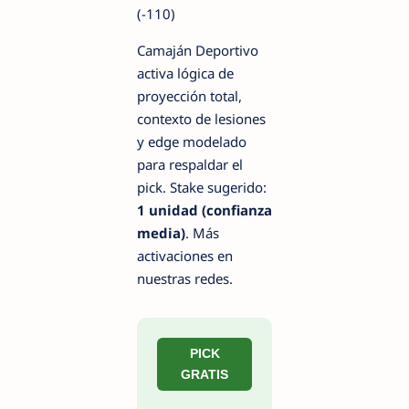
(-110)
Camaján Deportivo
activa lógica de
proyección total,
contexto de lesiones
y edge modelado
para respaldar el
pick. Stake sugerido:
1 unidad (confianza
media)
. Más
activaciones en
nuestras redes.
PICK
GRATIS