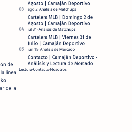
Agosto | Camaján Deportivo
Cartelera MLB | Domingo 2 de
Agosto | Camaján Deportivo
Cartelera MLB | Viernes 31 de
Julio | Camaján Deportivo
Contacto | Camaján Deportivo ·
Análisis y Lectura de Mercado
ión de
Lectura
Contacto
Nosotros
la línea
mko
ar de la