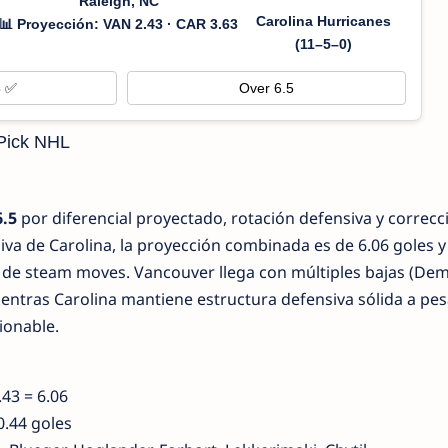
Raleigh, NC
Carolina Hurricanes
📊 Proyección: VAN 2.43 · CAR 3.63
(11–5–0)
5 ✅
Over 6.5
 Pick NHL
.5
por diferencial proyectado, rotación defensiva y correcc
iva de Carolina, la proyección combinada es de 6.06 goles y 
do de steam moves. Vancouver llega con múltiples bajas (De
ientras Carolina mantiene estructura defensiva sólida a pes
ionable.
.43 = 6.06
-0.44 goles