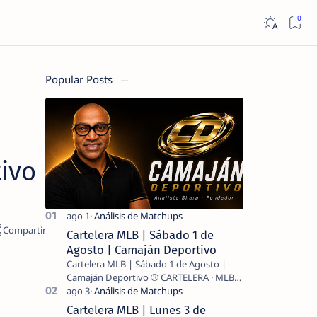
Popular Posts
ivo
Cartelera MLB | Sábado 1 de
Agosto | Camaján Deportivo
Cartelera MLB | Sábado 1 de Agosto |
Camaján Deportivo ⚾ CARTELERA · MLB
2026 ⚾ MI LECTURA DEL DÍA …
Cartelera MLB | Lunes 3 de