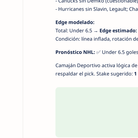
- Canucks sin Demko (cuestionable),
- Hurricanes sin Slavin, Legault; Ch
Edge modelado:
Total: Under 6.5 →
Edge estimado:
Condición: línea inflada, rotación 
Pronóstico NHL:
✅ Under 6.5 goles
Camaján Deportivo activa lógica de
respaldar el pick. Stake sugerido:
1