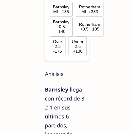
Barnsley
Rotherham
ML -135
ML +333
Barnsley
Rotherham
-0.5
+0.5 +105
-140
Over
Under
2.5
2.5
-175
+130
Análisis
Barnsley
llega
con récord de 3-
2-1 en sus
últimos 6
partidos,