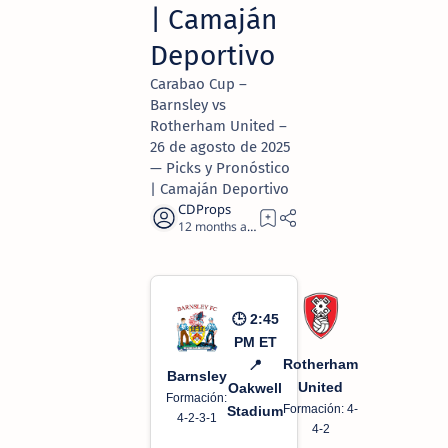
| Camaján
Deportivo
Carabao Cup –
Barnsley vs
Rotherham United –
26 de agosto de 2025
— Picks y Pronóstico
| Camaján Deportivo
12 months ago
2
🕒 2:45
PM ET
Rotherham
📍
Barnsley
United
Oakwell
Formación:
Formación: 4-
Stadium
4-2-3-1
4-2