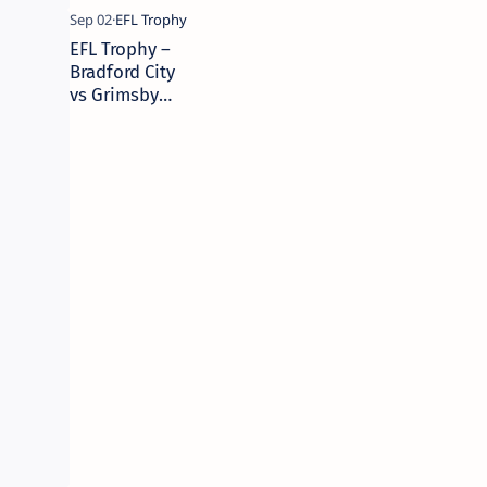
EFL Trophy –
Bradford City
vs Grimsby
Town – 2 de
septiembre de
2025 – Picks,
Pronóstico y
Predicciones |
Camaján
Deportivo