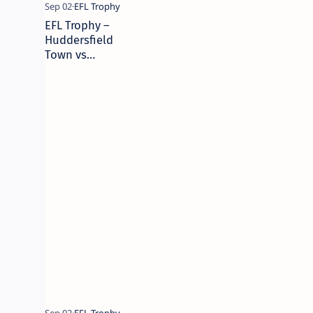
EFL Trophy –
Huddersfield
Town vs
Newcastle
United U21 – 2
de septiembre
de 2025 –
Picks,
Pronóstico y
Predicciones |
Camaján
Deportivo