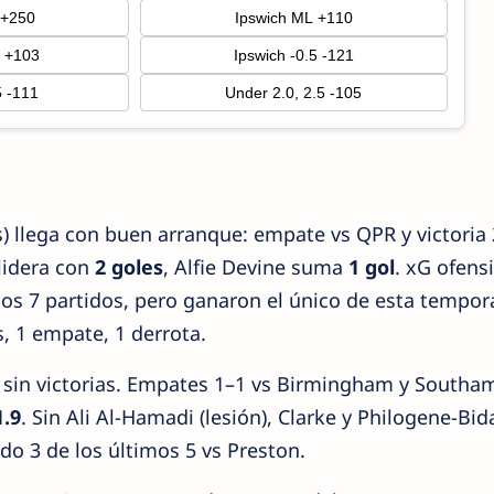
 +250
Ipswich ML +110
5 +103
Ipswich -0.5 -121
5 -111
Under 2.0, 2.5 -105
ts) llega con buen arranque: empate vs QPR y victoria
 lidera con
2 goles
, Alfie Devine suma
1 gol
. xG ofens
imos 7 partidos, pero ganaron el único de esta tempor
s, 1 empate, 1 derrota.
n sin victorias. Empates 1–1 vs Birmingham y Southa
1.9
. Sin Ali Al-Hamadi (lesión), Clarke y Philogene-Bid
do 3 de los últimos 5 vs Preston.