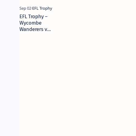
EFL Trophy –
Wycombe
Wanderers vs
Colchester
United – 2 de
septiembre de
2025 – Picks,
Pronóstico y
Predicciones |
Camaján
Deportivo