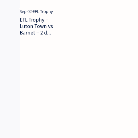
EFL Trophy –
Luton Town vs
Barnet – 2 de
septiembre de
2025 – Picks,
Pronóstico y
Predicciones |
Camaján
Deportivo