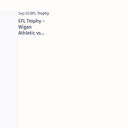
EFL Trophy –
Wigan
Athletic vs
Salford City –
2 de
septiembre de
2025 – Picks,
Pronóstico y
Predicciones |
Camaján
Deportivo