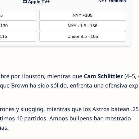
NYY Yankees
📺 Apple TV+
25
NYY +105
+130
NYY +1.5 –156
–115
Under 8.5 –105
 abre por Houston, mientras que
Cam Schlittler
(4–5, 
que Brown ha sido sólido, enfrenta una ofensiva exp
rones y slugging, mientras que los Astros batean .25
últimos 10 partidos. Ambos bullpens han mostrado
ías.