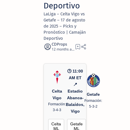
Deportivo
LaLiga – Celta Vigo vs
Getafe – 17 de agosto
de 2025 – Picks y
Pronóstico | Camaján
Deportivo
12 months ago
2
🕒 11:00
AM ET
📍
Celta
Estadio
Getafe
Vigo
Abanca-
Formación:
Formación:
Balaídos,
5-3-2
3-4-3
Vigo
Celta
Getafe
ML
ML