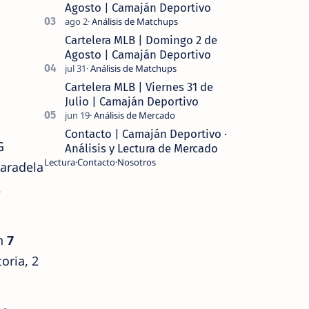
Agosto | Camaján Deportivo
Cartelera MLB | Domingo 2 de
Agosto | Camaján Deportivo
Cartelera MLB | Viernes 31 de
Julio | Camaján Deportivo
Contacto | Camaján Deportivo ·
G
Análisis y Lectura de Mercado
Lectura
Contacto
Nosotros
aradela
2
an
7
oria, 2