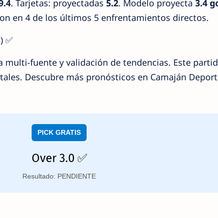
9.4
. Tarjetas: proyectadas
5.2
. Modelo proyecta
3.4 g
n en 4 de los últimos 5 enfrentamientos directos.
) ✅
 multi-fuente y validación de tendencias. Este partid
otales. Descubre más pronósticos en Camaján Deport
PICK GRATIS
Over 3.0 ✅
Resultado: PENDIENTE