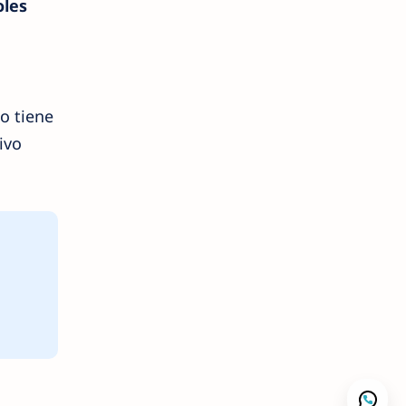
oles
o tiene
ivo