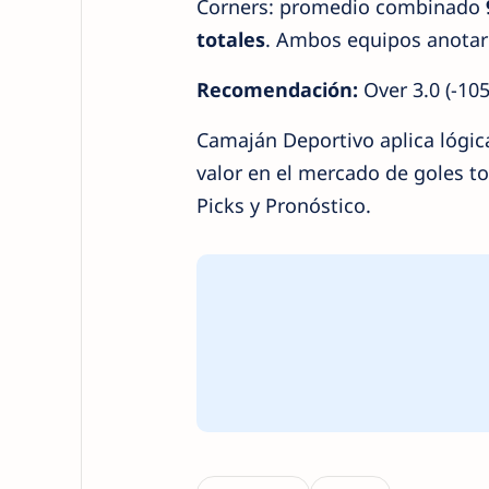
Corners: promedio combinado
totales
. Ambos equipos anotaro
Recomendación:
Over 3.0 (-105
Camaján Deportivo aplica lógica
valor en el mercado de goles t
Picks y Pronóstico.