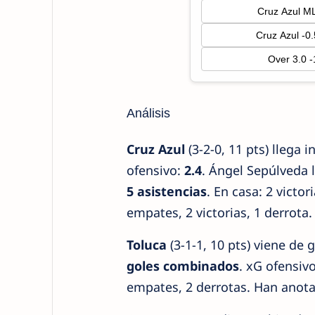
Cruz Azul M
Cruz Azul -0.
Over 3.0 
Análisis
Cruz Azul
(3-2-0, 11 pts) llega 
ofensivo:
2.4
. Ángel Sepúlveda 
5 asistencias
. En casa: 2 victo
empates, 2 victorias, 1 derrota.
Toluca
(3-1-1, 10 pts) viene de
goles combinados
. xG ofensiv
empates, 2 derrotas. Han anota