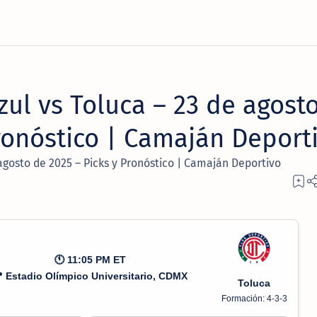
zul vs Toluca – 23 de agost
Pronóstico | Camaján Deport
 agosto de 2025 – Picks y Pronóstico | Camaján Deportivo
🕚 11:05 PM ET
 Estadio Olímpico Universitario, CDMX
Toluca
Formación: 4-3-3