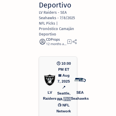
Deportivo
LV Raiders - SEA
Seahawks - 7/8/2025
NFL Picks |
Pronóstico Camaján
Deportivo
12 months ago
2
🕓 10:00
PM ET
📅 Aug
7, 2025
📍
LV
SEA
Seattle,
Raiders
Seahawks
WA 🇺🇸
📺 NFL
Network