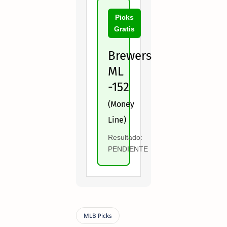
Picks
Gratis
Brewers
ML
-152
(Money
Line)
Resultado:
PENDIENTE