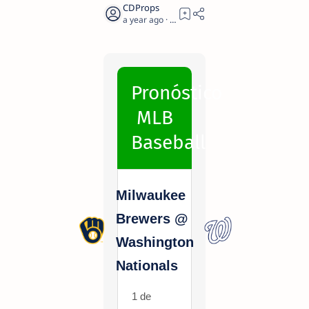
a year ago
2
Pronóstico
MLB
Baseball
Milwaukee
Brewers @
Washington
Nationals
1 de