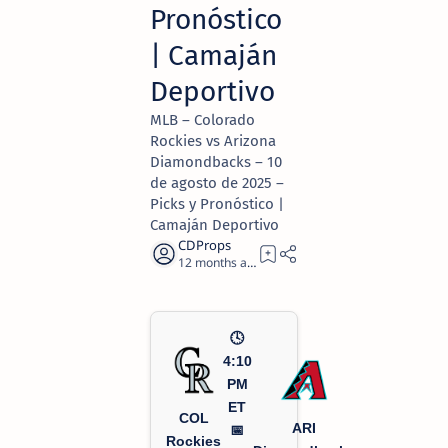
Pronóstico
| Camaján
Deportivo
MLB – Colorado
Rockies vs Arizona
Diamondbacks – 10
de agosto de 2025 –
Picks y Pronóstico |
Camaján Deportivo
12 months ago
2
🕓
4:10
PM
ET
COL
ARI
📅
Rockies