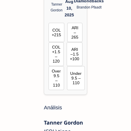
Diamondbacks
Aug
Tanner
Brandon Pfaadt
10,
Gordon
2025
ARI
COL
–
+215
265
COL
ARI
+1.5
–1.5
–
+100
120
Over
Under
9.5
9.5 –
–
110
110
Análisis
Tanner Gordon