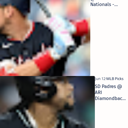
Nationals -
14/6/2025
MLB Picks |
Pronósticos
Deportivos
SD Padres @
ARI
Diamondbacks
- 13/6/2025
MLB Picks |
Pronósticos
Deportivos