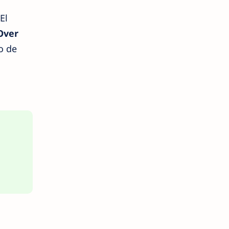
El
Over
o de