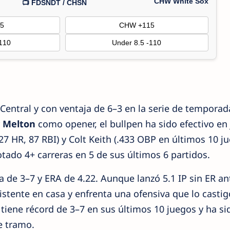
CHW White Sox
📺 FDSNDT / CHSN
5
CHW +115
-110
Under 8.5 -110
 Central y con ventaja de 6–3 en la serie de temporad
y Melton
como opener, el bullpen ha sido efectivo en
27 HR, 87 RBI) y Colt Keith (.433 OBP en últimos 10 j
tado 4+ carreras en 5 de sus últimos 6 partidos.
 de 3–7 y ERA de 4.22. Aunque lanzó 5.1 IP sin ER an
sistente en casa y enfrenta una ofensiva que lo castig
 tiene récord de 3–7 en sus últimos 10 juegos y ha si
e tramo.