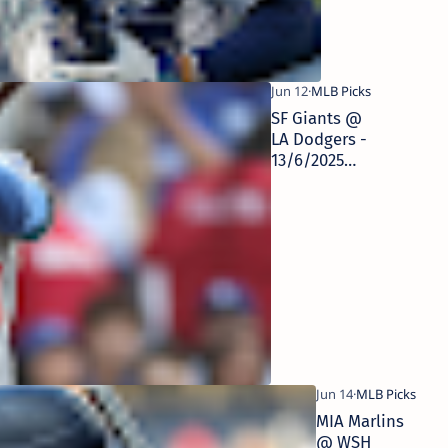
SF Giants @
LA Dodgers -
13/6/2025
MLB Picks |
Pronósticos
Deportivos
MIA Marlins
@ WSH