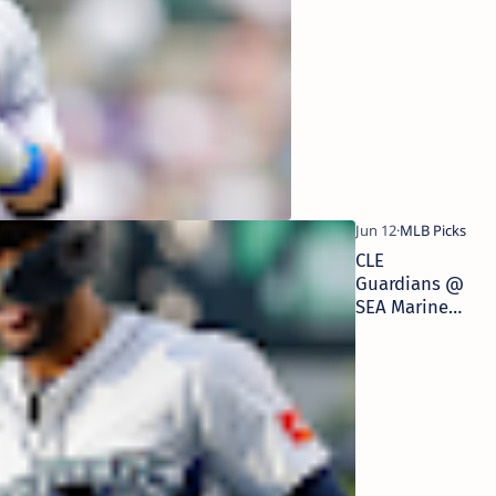
Pronósticos
Deportivos
CLE
Guardians @
SEA Mariners
- 13/6/2025
MLB Picks |
Pronósticos
Deportivos