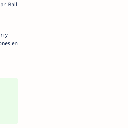
an Ball
en y
iones en