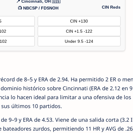
📍 Cincinnati, OH 🇺🇸
CIN Reds
📺 NBCSP / FDSNOH
5
CIN +130
+102
CIN +1.5 -122
+102
Under 9.5 -124
 récord de 8–5 y ERA de 2.94. Ha permitido 2 ER o me
e dominio histórico sobre Cincinnati (ERA de 2.12 en 9
encia lo hacen ideal para limitar a una ofensiva de los
 sus últimos 10 partidos.
de 9–9 y ERA de 4.53. Viene de una salida corta (3.2 I
te bateadores zurdos, permitiendo 11 HR y AVG de .26