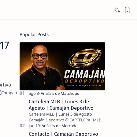
Popular Posts
17
rtivo
Cartelera MLB | Lunes 3 de
Agosto | Camaján Deportivo
Cartelera MLB | Lunes 3 de Agosto |
Camaján Deportivo ⚾ CARTELERA · MLB
2026 ⚾ MI LECTURA DEL DÍA …
Contacto | Camaján Deportivo ·