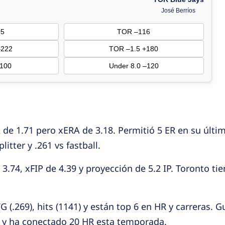
José Berríos
05
TOR –116
–222
TOR –1.5 +180
–100
Under 8.0 –120
 de 1.71 pero xERA de 3.18. Permitió 5 ER en su últi
litter y .261 vs fastball.
3.74, xFIP de 4.39 y proyección de 5.2 IP. Toronto tie
 (.269), hits (1141) y están top 6 en HR y carreras. G
di y ha conectado 20 HR esta temporada.