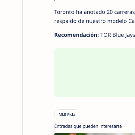
Toronto ha anotado 20 carreras e
respaldo de nuestro modelo Ca
Recomendación:
TOR Blue Jays
Entradas que pueden interesarte