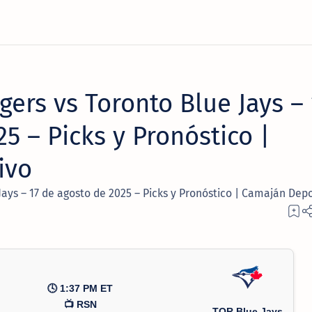
ers vs Toronto Blue Jays – 
5 – Picks y Pronóstico |
ivo
ays – 17 de agosto de 2025 – Picks y Pronóstico | Camaján Depo
🕓 1:37 PM ET
📺 RSN
TOR Blue Jays