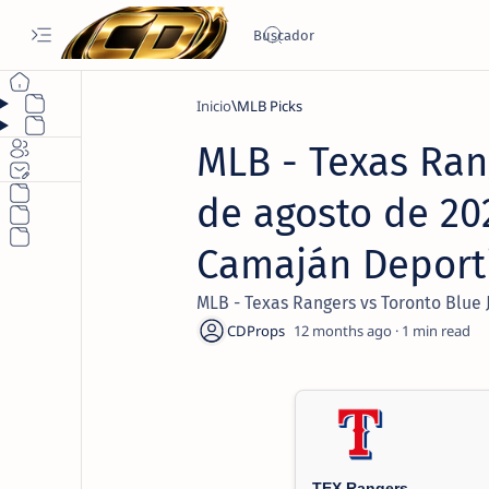
Inicio
MLB Picks
MLB - Texas Rang
de agosto de 202
Camaján Deport
MLB - Texas Rangers vs Toronto Blue J
12 months ago
1
TEX Rangers