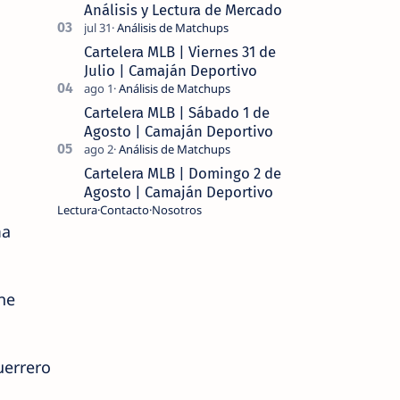
Análisis y Lectura de Mercado
Cartelera MLB | Viernes 31 de
Julio | Camaján Deportivo
Cartelera MLB | Sábado 1 de
Agosto | Camaján Deportivo
Cartelera MLB | Domingo 2 de
Agosto | Camaján Deportivo
Lectura
Contacto
Nosotros
ma
ne
uerrero