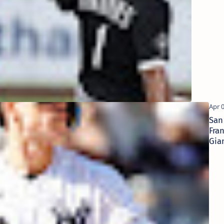
Bets & 
San
Fra
Gia
New
Yan
Pred
4/1
Pick
Bet