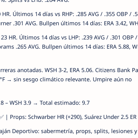
60 HR. Últimos 14 días vs RHP: .285 AVG / .355 OBP / .
rner .301 AVG. Bullpen últimos 14 días: ERA 3.42, WH
123 HR. Últimos 14 días vs LHP: .239 AVG / .301 OBP /
rams .265 AVG. Bullpen últimos 14 días: ERA 5.88, 
arreras anotadas. WSH 3-2, ERA 5.06. Citizens Bank P
°F → sin sesgo climático relevante. Umpire aún no
.8 – WSH 3.9 → Total estimado: 9.7
✅ | Props: Schwarber HR (+290), Suárez Under 2.5 ER 
maján Deportivo: sabermetría, props, splits, lesiones y