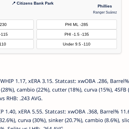
📍 Citizens Bank Park
Phillies
Ranger Suárez
230
PHI ML -285
+115
PHI -1.5 -135
-110
Under 9.5 -110
, WHIP 1.17, xERA 3.15. Statcast: xwOBA .286, Barrel%
(28%), cambio (22%), cutter (18%), curva (15%), 4SFB 
 vs RHB: .243 AVG.
P 1.40, xERA 5.55. Statcast: xwOBA .368, Barrel% 11.
.6%), curva (30%), sinker (20.7%), cambio (8.6%), sli
%. Splits vs LHB: .264 AVG.