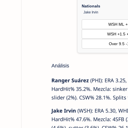
Nationals
Jake Irvin
WSH ML +
WSH +1.5 
Over 9.5 
Análisis
Ranger Suárez
(PHI): ERA 3.25
HardHit% 35.2%. Mezcla: sinker 
slider (2%). CSW% 28.1%. Splits
Jake Irvin
(WSH): ERA 5.30, WHI
HardHit% 47.6%. Mezcla: 4SFB (32
(4.6%), cutter (3.6%). CSW% 26.1