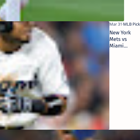
New York
Mets vs
Miami
Marlins
Prediction,
3/31/2023
MLB Picks,
Best Bets &
Odds