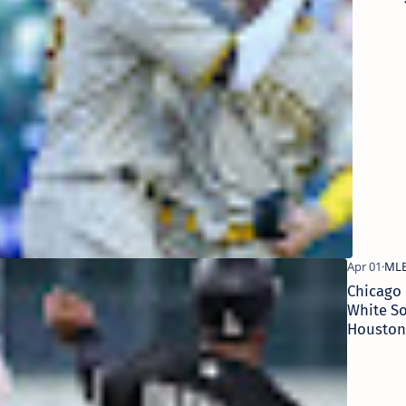
Padres
Predict
4/1/202
Picks, B
Bets & 
Chicago
White So
Houston
Astros
Predicti
4/1/202
Picks, B