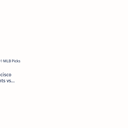
Odds
ncisco
nts vs
 York
kees
iction,
/2023 MLB
s, Best
s & Odds