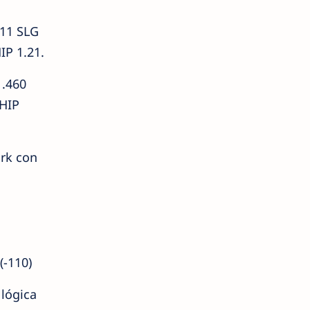
511 SLG
IP 1.21.
 .460
WHIP
ark con
(-110)
 lógica