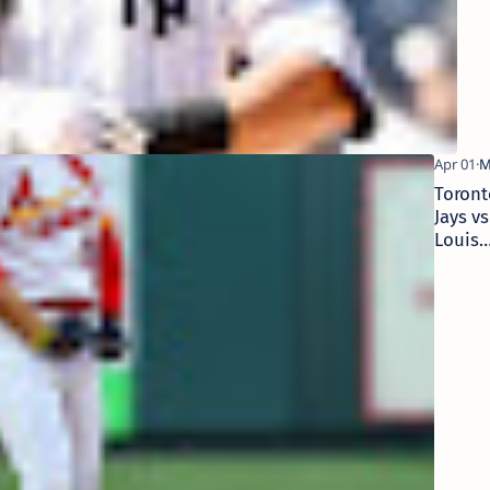
Toront
Jays vs
Louis
Cardin
Predic
4/1/20
Picks,
Bets &