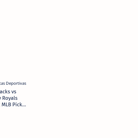
 Odds
acks vs
y Royals
 MLB Picks,
& Odds