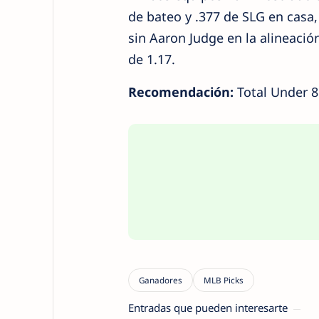
de bateo y .377 de SLG en casa,
sin Aaron Judge en la alineación
de 1.17.
Recomendación:
Total Under 8
Entradas que pueden interesarte