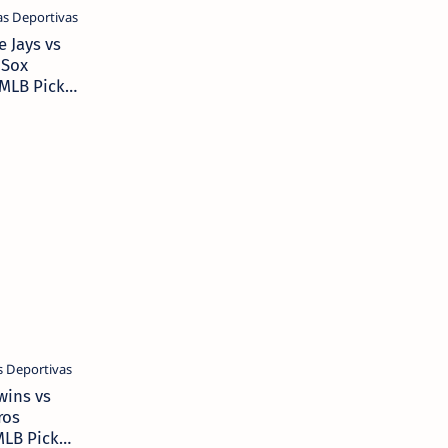
e Jays vs
 Sox
MLB Picks,
 Odds
wins vs
ros
LB Picks,