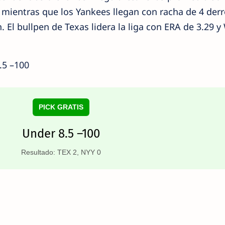
 mientras que los Yankees llegan con racha de 4 derr
. El bullpen de Texas lidera la liga con ERA de 3.29 
.5 –100
PICK GRATIS
Under 8.5 –100
Resultado: TEX 2, NYY 0