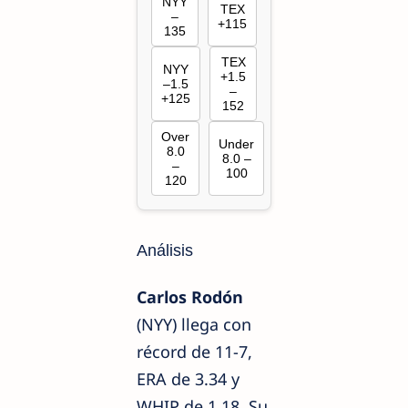
NYY
TEX
–
+115
135
TEX
NYY
+1.5
–1.5
–
+125
152
Over
Under
8.0
8.0 –
–
100
120
Análisis
Carlos Rodón
(NYY) llega con
récord de 11-7,
ERA de 3.34 y
WHIP de 1.18. Su