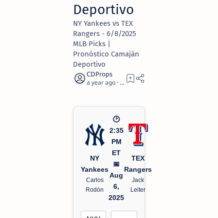
Deportivo
NY Yankees vs TEX
Rangers - 6/8/2025
MLB Picks |
Pronóstico Camaján
Deportivo
a year ago
2
🕑
2:35
PM
ET
NY
TEX
📅
Yankees
Rangers
Aug
Carlos
Jack
6,
Rodón
Leiter
2025