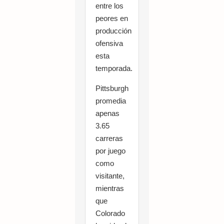
entre los
peores en
producción
ofensiva
esta
temporada.
Pittsburgh
promedia
apenas
3.65
carreras
por juego
como
visitante,
mientras
que
Colorado