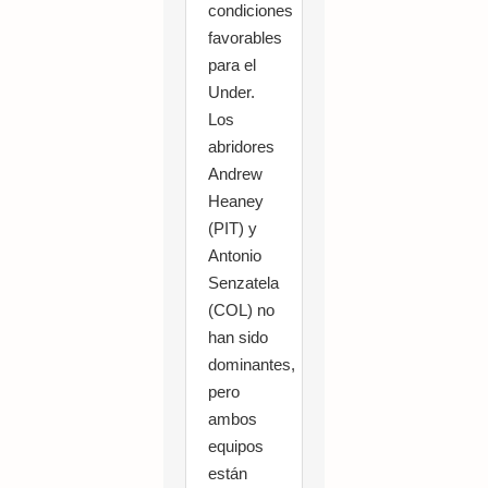
condiciones
favorables
para el
Under.
Los
abridores
Andrew
Heaney
(PIT) y
Antonio
Senzatela
(COL) no
han sido
dominantes,
pero
ambos
equipos
están