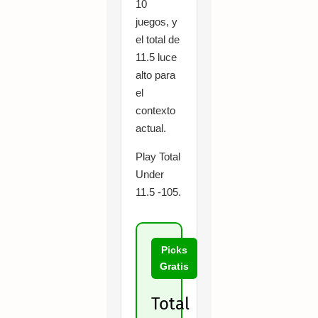
10
juegos, y
el total de
11.5 luce
alto para
el
contexto
actual.
Play Total
Under
11.5 -105.
Picks
Gratis
Total