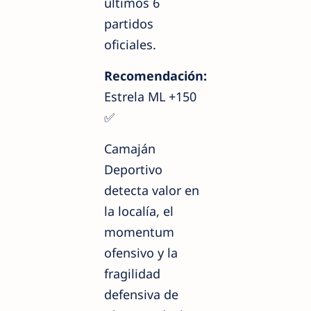
últimos 6
partidos
oficiales.
Recomendación:
Estrela ML +150
✅
Camaján
Deportivo
detecta valor en
la localía, el
momentum
ofensivo y la
fragilidad
defensiva de