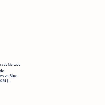
Deportivo WIN
 de
es vs Blue
26) |
rtivo