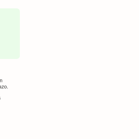
án
azo.
s