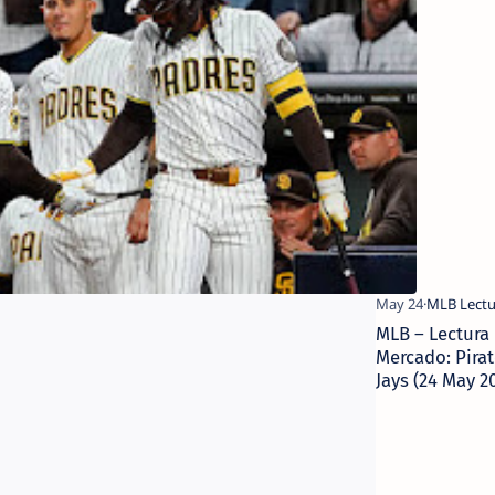
Camaján 
✅
MLB – Lectura
Mercado: Pirat
Jays (24 May 20
Camaján Depo