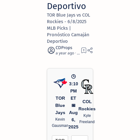
Deportivo
TOR Blue Jays vs COL
Rockies - 6/8/2025
MLB Picks |
Pronóstico Camaján
Deportivo
a year ago
2
🕒
3:10
PM
TOR
ET
COL
Blue
📅
Rockies
Jays
Aug
Kyle
Kevin
6,
Freeland
Gausman
2025