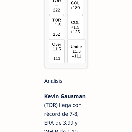
TOR
COL
–
+180
222
TOR
COL
–1.5
+1.5
–
+125
152
Over
Under
11.5
11.5
–
–111
111
Análisis
Kevin Gausman
(TOR) llega con
récord de 7-8,
ERA de 3.99 y
WHIP de 1.10.