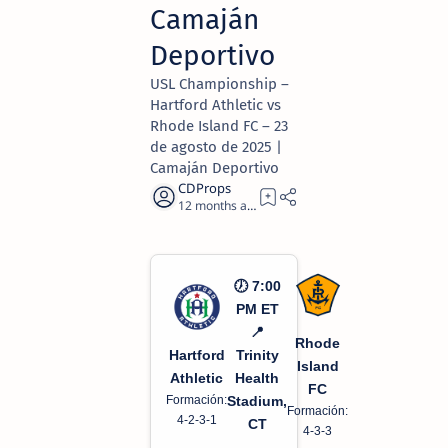
Camaján
Deportivo
USL Championship –
Hartford Athletic vs
Rhode Island FC – 23
de agosto de 2025 |
Camaján Deportivo
12 months ago
2
🕖 7:00
PM ET
📍
Rhode
Hartford
Trinity
Island
Athletic
Health
FC
Formación:
Stadium,
Formación:
4-2-3-1
CT
4-3-3