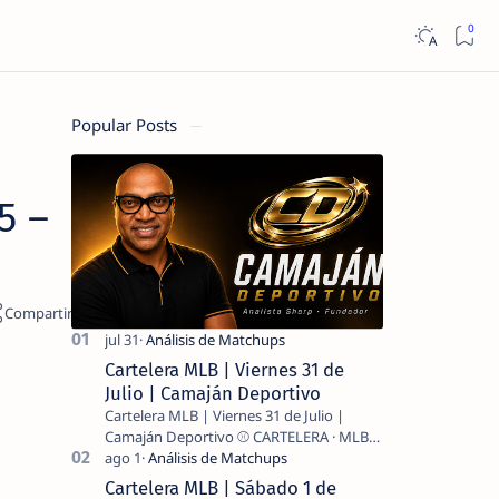
Popular Posts
5 –
Cartelera MLB | Viernes 31 de
Julio | Camaján Deportivo
Cartelera MLB | Viernes 31 de Julio |
Camaján Deportivo ⚾ CARTELERA · MLB
2026 ⚾ MI LECTURA DEL DÍA …
Cartelera MLB | Sábado 1 de