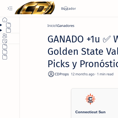
Inicio
Ganadores
GANADO +1u ✅ W
Golden State Val
Picks y Pronóst
12 months ago
1
Connecticut Sun