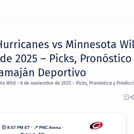
Hurricanes vs Minnesota Wi
e 2025 – Picks, Pronóstico
Camaján Deportivo
a Wild – 6 de noviembre de 2025 – Picks, Pronóstico y Predicci
🕗 8:07 PM ET · 📍 PNC Arena ·