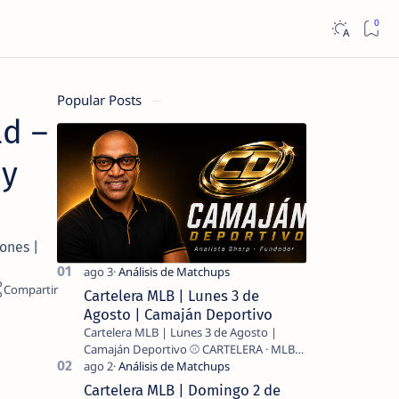
Popular Posts
ld –
 y
ones |
Cartelera MLB | Lunes 3 de
Agosto | Camaján Deportivo
Cartelera MLB | Lunes 3 de Agosto |
Camaján Deportivo ⚾ CARTELERA · MLB
2026 ⚾ MI LECTURA DEL DÍA …
Cartelera MLB | Domingo 2 de