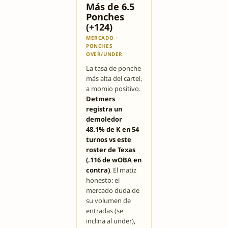
Más de 6.5
Ponches
(+124)
MERCADO ·
PONCHES
OVER/UNDER
La tasa de ponche
más alta del cartel,
a momio positivo.
Detmers
registra un
demoledor
48.1% de K en 54
turnos vs este
roster de Texas
(.116 de wOBA en
contra)
. El matiz
honesto: el
mercado duda de
su volumen de
entradas (se
inclina al under),