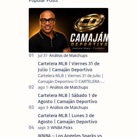
Popular Posts
Cartelera MLB | Viernes 31 de
Julio | Camaján Deportivo
Cartelera MLB | Viernes 31 de Julio |
Camaján Deportivo ⚾ CARTELERA ·
MLB 2026 ⚾ MI LECTURA DEL DÍA …
Cartelera MLB | Sábado 1 de
Agosto | Camaján Deportivo
Cartelera MLB | Lunes 3 de
Agosto | Camaján Deportivo
WNBA – Los Angeles Sparks vs