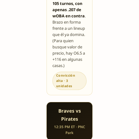
105 turnos, con
apenas .207 de
wOBA en contra
.
Brazo en forma
frente a un lineup
que él ya domina.
(Para quien
busque valor de
precio, hay O6.5 a
+116 en algunas
casas.)
Convicción
alta · 3
unidades
Braves vs
Pirates
12:35 PM ET · PNC
Park