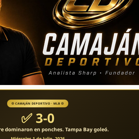
⚾ CAMAJÁN DEPORTIVO · MLB ⚾
✅ 3-0
re dominaron en ponches. Tampa Bay goleó.
Miércoles 1 de Julio, 2026