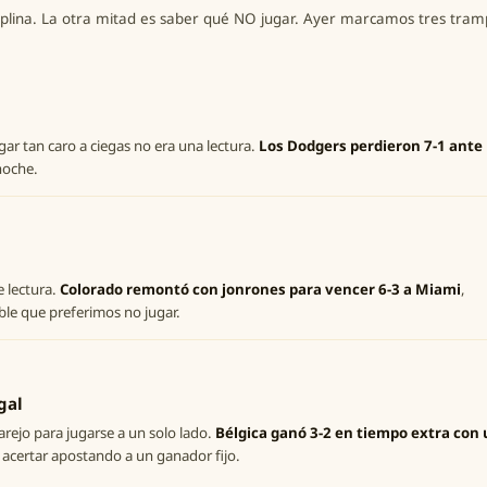
ciplina. La otra mitad es saber qué NO jugar. Ayer marcamos tres tram
ar tan caro a ciegas no era una lectura.
Los Dodgers perdieron 7-1 ante
noche.
e lectura.
Colorado remontó con jonrones para vencer 6-3 a Miami
,
ble que preferimos no jugar.
gal
rejo para jugarse a un solo lado.
Bélgica ganó 3-2 en tiempo extra con 
acertar apostando a un ganador fijo.