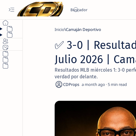
Inicio
Camaján Deportivo
✅ 3-0 | Resulta
Julio 2026 | Ca
Resultados MLB miércoles 1: 3-0 perf
verdad por delante.
a month ago
5