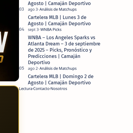
Agosto | Camaján Deportivo
Cartelera MLB | Lunes 3 de
Agosto | Camaján Deportivo
WNBA – Los Angeles Sparks vs
Atlanta Dream – 3 de septiembre
de 2025 – Picks, Pronóstico y
Predicciones | Camaján
Deportivo
Cartelera MLB | Domingo 2 de
Agosto | Camaján Deportivo
Lectura
Contacto
Nosotros