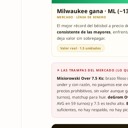
Milwaukee gana · ML (−13
MERCADO · LÍNEA DE DINERO
El mejor récord del béisbol a precio d
consistente de las mayores
, enfrent
deja valor sin sobrepagar.
Valor real · 1.5 unidades
✕ LAS TRAMPAS DEL MERCADO (LO Q
Misiorowski Over 7.5 Ks:
brazo filoso 
under y con razón, no pagamos ese ov
precios prohibitivos, sin valor aunque 
turnos), matchup para huir.
deGrom Ov
AVG en 59 turnos) y 7.5 es techo alto.
suficientes, no hay respaldo, no hay pic