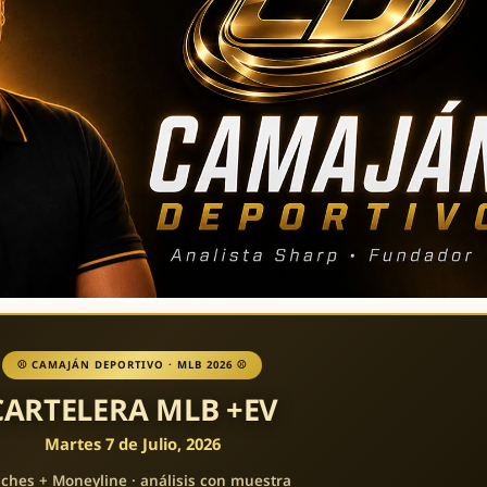
⚾ CAMAJÁN DEPORTIVO · MLB 2026 ⚾
CARTELERA MLB +EV
Martes 7 de Julio, 2026
ches + Moneyline · análisis con muestra