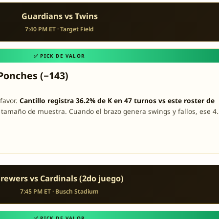
Guardians vs Twins
7:40 PM ET · Target Field
✅ PICK DE VALOR
 Ponches (−143)
favor.
Cantillo registra 36.2% de K en 47 turnos vs este roster de
 tamaño de muestra. Cuando el brazo genera swings y fallos, ese 4.
rewers vs Cardinals (2do juego)
7:45 PM ET · Busch Stadium
✅ PICK DE VALOR