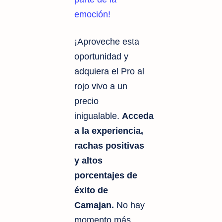
emoción!
¡Aproveche esta
oportunidad y
adquiera el Pro al
rojo vivo a un
precio
inigualable.
Acceda
a la experiencia,
rachas positivas
y altos
porcentajes de
éxito de
Camajan.
No hay
momento más