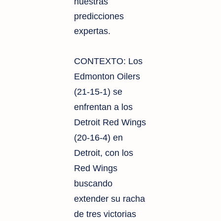
nuestras
predicciones
expertas.
CONTEXTO:
Los
Edmonton Oilers
(21-15-1) se
enfrentan a los
Detroit Red Wings
(20-16-4) en
Detroit, con los
Red Wings
buscando
extender su racha
de tres victorias