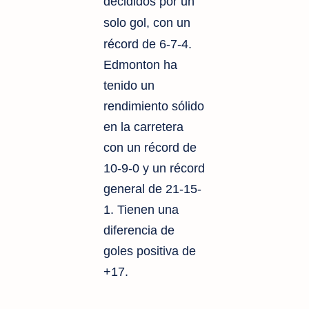
decididos por un
solo gol, con un
récord de 6-7-4.
Edmonton ha
tenido un
rendimiento sólido
en la carretera
con un récord de
10-9-0 y un récord
general de 21-15-
1. Tienen una
diferencia de
goles positiva de
+17.