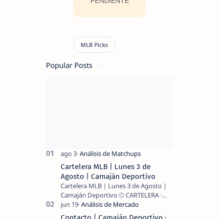
PENDIENTE
Popular Posts
Cartelera MLB | Lunes 3 de
Agosto | Camaján Deportivo
Cartelera MLB | Lunes 3 de Agosto |
Camaján Deportivo ⚾ CARTELERA ·
MLB 2026 ⚾ MI LECTURA DEL DÍA …
Contacto | Camaján Deportivo ·