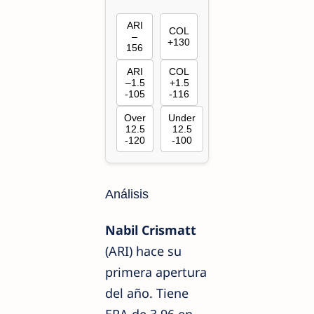
ARI
COL
–
+130
156
ARI
COL
–1.5
+1.5
-105
-116
Over
Under
12.5
12.5
-120
-100
Análisis
Nabil Crismatt
(ARI) hace su
primera apertura
del año. Tiene
ERA de 3.96 en