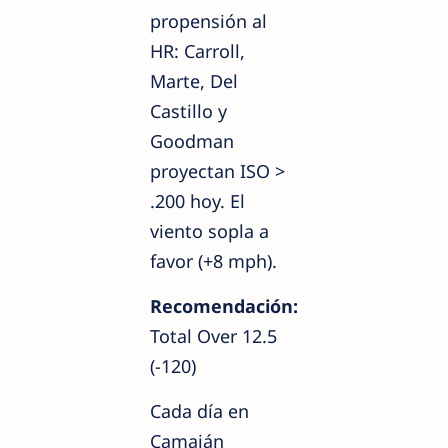
propensión al
HR: Carroll,
Marte, Del
Castillo y
Goodman
proyectan ISO >
.200 hoy. El
viento sopla a
favor (+8 mph).
Recomendación:
Total Over 12.5
(-120)
Cada día en
Camaján