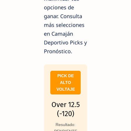
opciones de
ganar. Consulta
más selecciones
en Camaján
Deportivo Picks y
Pronóstico.
PICK DE
ALTO
VOLTAJE
Over 12.5
(-120)
Resultado: