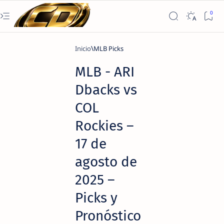
Inicio
MLB Picks
MLB - ARI
Dbacks vs
COL
Rockies –
17 de
agosto de
2025 –
Picks y
Pronóstico