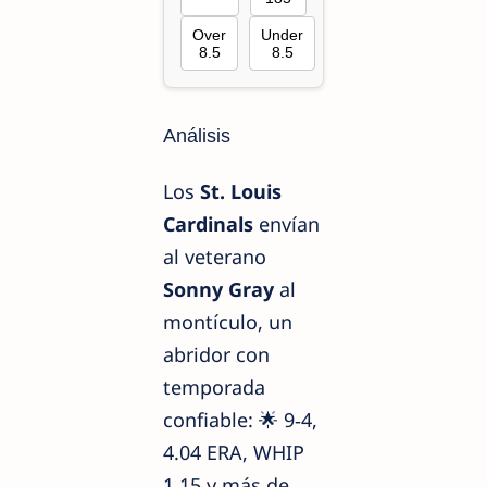
Over
Under
8.5
8.5
Análisis
Los
St. Louis
Cardinals
envían
al veterano
Sonny Gray
al
montículo, un
abridor con
temporada
confiable: 🌟 9‑4,
4.04 ERA, WHIP
1.15 y más de