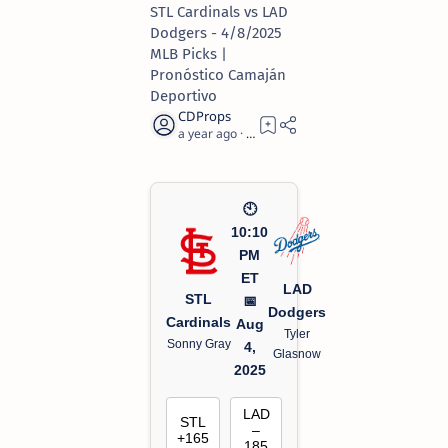
STL Cardinals vs LAD
Dodgers - 4/8/2025
MLB Picks |
Pronóstico Camaján
Deportivo
a year ago
2
🕙
10:10
PM
ET
LAD
STL
📅
Dodgers
Cardinals
Aug
Tyler
Sonny Gray
4,
Glasnow
2025
LAD
STL
–
+165
185