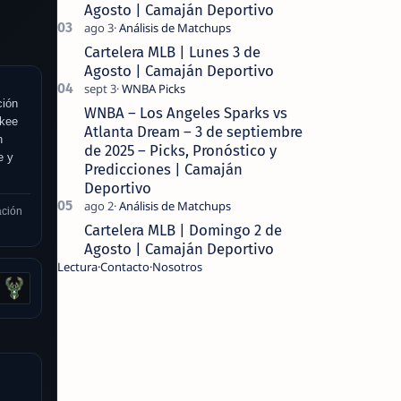
Agosto | Camaján Deportivo
Cartelera MLB | Lunes 3 de
Agosto | Camaján Deportivo
ción
WNBA – Los Angeles Sparks vs
ukee
Atlanta Dream – 3 de septiembre
n
de 2025 – Picks, Pronóstico y
e y
Predicciones | Camaján
Deportivo
ación
Cartelera MLB | Domingo 2 de
Agosto | Camaján Deportivo
Lectura
Contacto
Nosotros