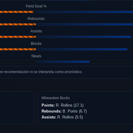
Field Goal %
Rebounds
Assists
Blocks
Steals
uye recomendación ni se interpreta como pronóstico.
Milwaukee Bucks
Points:
R. Rollins (17.1)
Rebounds:
B. Portis (6.7)
Assists:
R. Rollins (5.5)