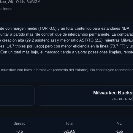
ukee, WI) · Odds: BetMGM
daciones
ante con margen medio (TOR -3.5) y un total contenido para estándares NBA
puntar a partido más “de control” que de intercambio permanente. La compara
ne creación alta (29.2 asistencias) y mejor ratio AST/TO (2.2), mientras Milwa
ples; 14.7 triples por juego) pero con menor eficiencia en la línea (73.7 FT) y u
Con un total más bajo, el mercado tiende a valorar posesiones limpias, rebot
e muestran con fines informativos (contexto del entorno). No constituyen recomend
Milwaukee Bucks
24–30 · NBA
Spread
Total
ML
-3.5
o219.5
-155