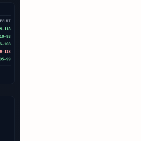
ESULT
9–118
10–93
6–108
99–118
05–99