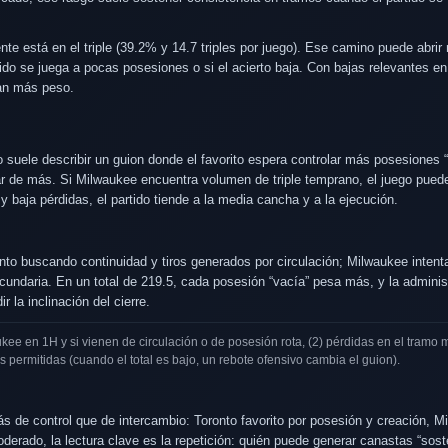
nte está en el triple (39.2% y 14.7 triples por juego). Ese camino puede abrir 
ido se juega a pocas posesiones o si el acierto baja. Con bajas relevantes en
oman más peso.
o suele describir un guion donde el favorito espera controlar más posesiones “
rar de más. Si Milwaukee encuentra volumen de triple temprano, el juego puede
e y baja pérdidas, el partido tiende a la media cancha y a la ejecución.
to buscando continuidad y tiros generados por circulación; Milwaukee intent
secundaria. En un total de 219.5, cada posesión “vacía” pesa más, y la adminis
r la inclinación del cierre.
kee en 1H y si vienen de circulación o de posesión rota, (2) pérdidas en el tramo 
 permitidas (cuando el total es bajo, un rebote ofensivo cambia el guion).
s de control que de intercambio: Toronto favorito por posesión y creación, M
oderado, la lectura clave es la repetición: quién puede generar canastas “sost