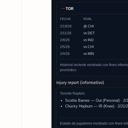
TOR
FECHA
RIVAL
2/19/26
@ CHI
2/11/26
vs DET
2/8/26
vs IND
2/5/26
vs CHI
2/4/26
vs MIN
Historial reciente mostrado con fines infor
pronóstico.
Injury report (informativo)
Toronto Raptors
Scottie Barnes — Out (Personal) · 2/2
Chucky Hepburn — IR (Knee) · 2/21/2
Estado de jugadores mostrado con fines inf