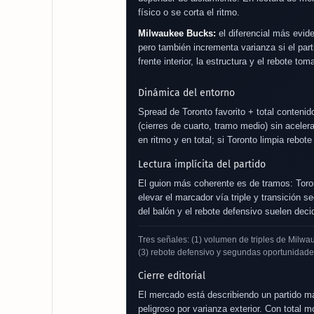
físico o se corta el ritmo.
Milwaukee Bucks:
el diferencial más evide
pero también incrementa varianza si el part
frente interior, la estructura y el rebote t
Dinámica del entorno
Spread de Toronto favorito + total contenid
(cierres de cuarto, tramo medio) sin acele
en ritmo y en total; si Toronto limpia rebot
Lectura implícita del partido
El guion más coherente es de tramos: Toron
elevar el marcador vía triple y transición 
del balón y el rebote defensivo suelen decidi
Tres señales: (1) volumen de triples de Milwau
(3) rebote defensivo y segundas oportunidades
Cierre editorial
El mercado está describiendo un partido má
peligroso por varianza exterior. Con total m