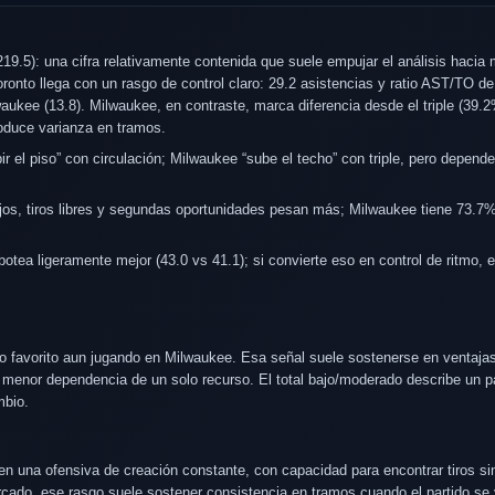
(219.5): una cifra relativamente contenida que suele empujar el análisis hacia
oronto llega con un rasgo de control claro: 29.2 asistencias y ratio AST/TO de
kee (13.8). Milwaukee, en contraste, marca diferencia desde el triple (39.2
troduce varianza en tramos.
r el piso” con circulación; Milwaukee “sube el techo” con triple, pero depende
jos, tiros libres y segundas oportunidades pesan más; Milwaukee tiene 73.7
otea ligeramente mejor (43.0 vs 41.1); si convierte eso en control de ritmo, e
 favorito aun jugando en Milwaukee. Esa señal suele sostenerse en ventaja
y menor dependencia de un solo recurso. El total bajo/moderado describe un p
mbio.
en una ofensiva de creación constante, con capacidad para encontrar tiros si
cado, ese rasgo suele sostener consistencia en tramos cuando el partido se