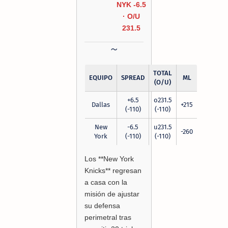
NYK -6.5
· O/U
231.5
TOTAL
EQUIPO
SPREAD
ML
(O/U)
+6.5
o231.5
Dallas
+215
(-110)
(-110)
New
-6.5
u231.5
-260
York
(-110)
(-110)
Los **New York
Knicks** regresan
a casa con la
misión de ajustar
su defensa
perimetral tras