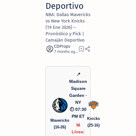
Deportivo
NBA: Dallas Mavericks
vs New York Knicks
(19 Ene 2026) –
Pronóstico y Pick |
Camaján Deportivo
7 months ago
1
📍
Madison
Square
Garden ·
NY
🕘 07:30
PM ET
Knicks
Mavericks
📊
(25-16)
(16-26)
Línea: