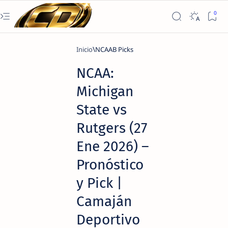
Inicio
NCAAB Picks
NCAA:
Michigan
State vs
Rutgers (27
Ene 2026) –
Pronóstico
y Pick |
Camaján
Deportivo