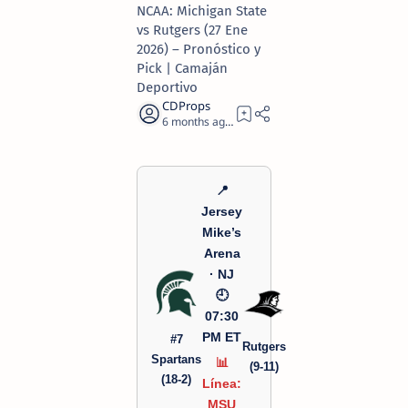
NCAA: Michigan State
vs Rutgers (27 Ene
2026) – Pronóstico y
Pick | Camaján
Deportivo
6 months ago
1
📍
Jersey
Mike’s
Arena
· NJ
🕘
07:30
PM ET
#7
Rutgers
Spartans
📊
(9-11)
(18-2)
Línea:
MSU