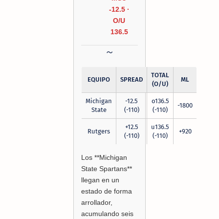
-12.5 ·
O/U
136.5
TOTAL
EQUIPO
SPREAD
ML
(O/U)
Michigan
-12.5
o136.5
-1800
State
(-110)
(-110)
+12.5
u136.5
Rutgers
+920
(-110)
(-110)
Los **Michigan
State Spartans**
llegan en un
estado de forma
arrollador,
acumulando seis